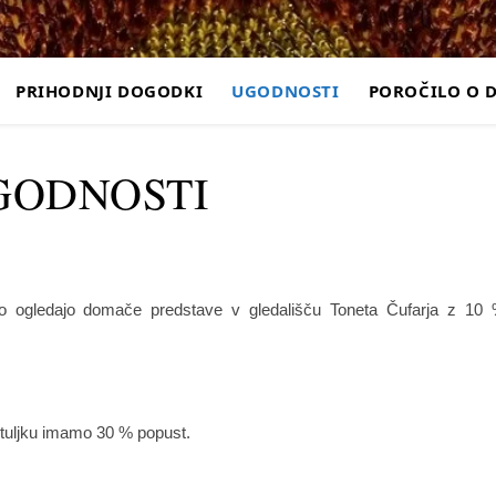
PRIHODNJI DOGODKI
UGODNOSTI
POROČILO O 
GODNOSTI
hko ogledajo domače predstave v gledališču Toneta Čufarja z 10
rtuljku imamo 30 % popust.