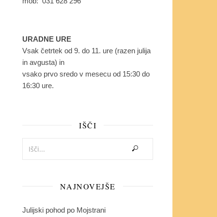
mob: 031 628 296
URADNE URE
Vsak četrtek od 9. do 11. ure (razen julija
in avgusta) in
vsako prvo sredo v mesecu od 15:30 do
16:30 ure.
IŠČI
NAJNOVEJŠE
Julijski pohod po Mojstrani