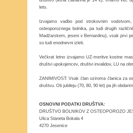
leto.
Izvajamo vadbo pod strokovnim vodstvom, o
osteoporoznega bolnika, pa tudi drugih razli
Madžarskem, jeseni v Bernardinu), vsak prvi p
so tudi enodnevni izleti.
Večkrat letno izvajamo UZ-meritve kostne mas
društvi upokojencev, društvi invalidov, LU na o
ZANIMIVOST: Vsak član oziroma članica za oseb
društvu. Ob jubileju (70, 80, 90 let) pa jih obda
OSNOVNI PODATKI DRUŠTVA:
DRUŠTVO BOLNIKOV Z OSTEOPOROZO JE
Ulica Staneta Bokala 4
4270 Jesenice