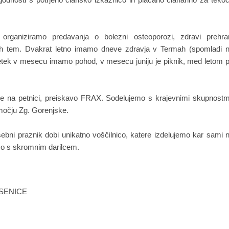
rganiziramo predavanja o bolezni osteoporozi, zdravi prehra
čnih tem. Dvakrat letno imamo dneve zdravja v Termah (spomladi 
etek v mesecu imamo pohod, v mesecu juniju je piknik, med letom 
e na petnici, preiskavo FRAX. Sodelujemo s krajevnimi skupnostm
bmočju Zg. Gorenjske.
ni praznik dobi unikatno voščilnico, katere izdelujemo kar sami 
rimo s skromnim darilcem.
SENICE