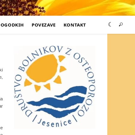
DOGODKIH
POVEZAVE
KONTAKT
ki
e,
ja
ar
še
če