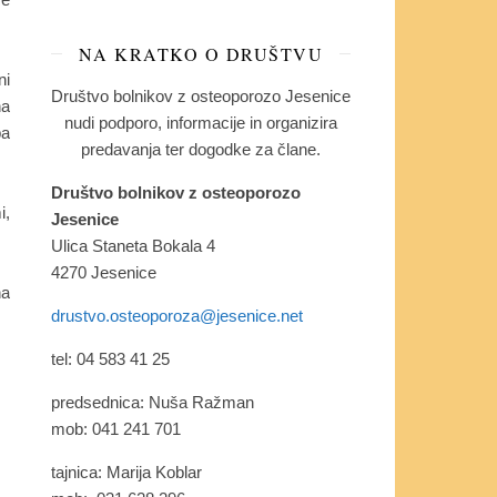
NA KRATKO O DRUŠTVU
ni
Društvo bolnikov z osteoporozo Jesenice
na
nudi podporo, informacije in organizira
pa
predavanja ter dogodke za člane.
Društvo bolnikov z osteoporozo
i,
Jesenice
Ulica Staneta Bokala 4
4270 Jesenice
na
drustvo.osteoporoza@jesenice.net
tel: 04 583 41 25
predsednica: Nuša Ražman
mob: 041 241 701
tajnica: Marija Koblar