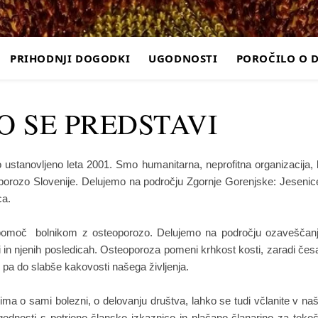
PRIHODNJI DOGODKI
UGODNOSTI
POROČILO O 
 SE PREDSTAVI
 ustanovljeno leta 2001. Smo humanitarna, neprofitna organizacija, 
porozo Slovenije. Delujemo na področju Zgornje Gorenjske: Jesenic
ca.
 pomoč bolnikom z osteoporozo. Delujemo na področju ozaveščan
 in njenih posledicah. Osteoporoza pomeni krhkost kosti, zaradi čes
 pa do slabše kakovosti našega življenja.
ima o sami bolezni, o delovanju društva, lahko se tudi včlanite v na
godnosti s potrjeno člansko izkaznico in plačano članarino za teko