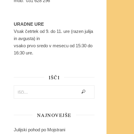
mob: 031 628 296
URADNE URE
Vsak četrtek od 9. do 11. ure (razen julija
in avgusta) in
vsako prvo sredo v mesecu od 15:30 do
16:30 ure.
IŠČI
NAJNOVEJŠE
Julijski pohod po Mojstrani