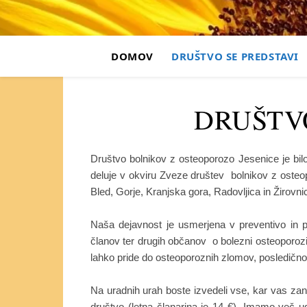
DOMOV
DRUŠTVO SE PREDSTAVI
DRUŠTVO
Društvo bolnikov z osteoporozo Jesenice je bilo
deluje v okviru Zveze društev bolnikov z osteo
Bled, Gorje, Kranjska gora, Radovljica in Žirovni
Naša dejavnost je usmerjena v preventivo in
članov ter drugih občanov o bolezni osteoporozi
lahko pride do osteoporoznih zlomov, posledično
Na uradnih urah boste izvedeli vse, kar vas zan
društvo (letna članarina je 14 €). Imamo več u