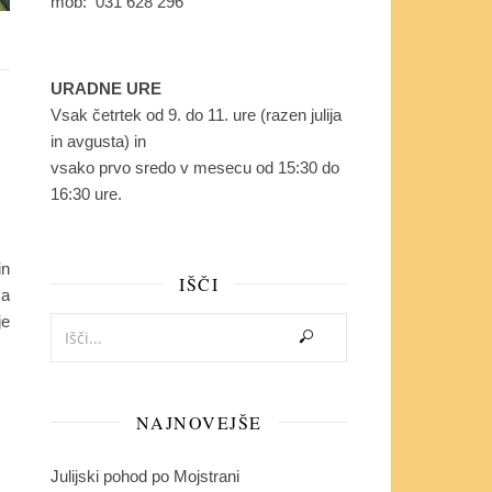
mob: 031 628 296
URADNE URE
Vsak četrtek od 9. do 11. ure (razen julija
in avgusta) in
vsako prvo sredo v mesecu od 15:30 do
16:30 ure.
in
IŠČI
ka
je
NAJNOVEJŠE
Julijski pohod po Mojstrani