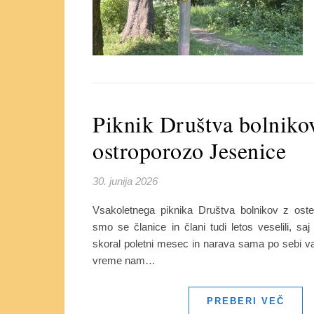
Piknik Društva bolniko
ostroporozo Jesenice
30. junija 2026
Vsakoletnega piknika Društva bolnikov z ost
smo se članice in člani tudi letos veselili, sa
skoral poletni mesec in narava sama po sebi va
vreme nam…
PREBERI VEČ