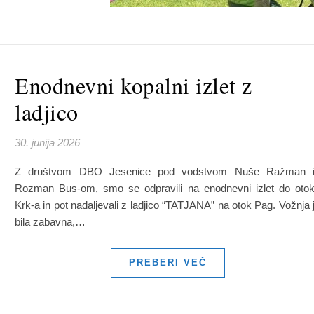
Enodnevni kopalni izlet z
ladjico
30. junija 2026
Z društvom DBO Jesenice pod vodstvom Nuše Ražman 
Rozman Bus-om, smo se odpravili na enodnevni izlet do oto
Krk-a in pot nadaljevali z ladjico “TATJANA” na otok Pag. Vožnja 
bila zabavna,…
PREBERI VEČ