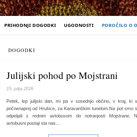
PRIHODNJI DOGODKI
UGODNOSTI
POROČILO O 
DOGODKI
Julijski pohod po Mojstrani
15. julija 2026
Petek, lep julijski dan, mi pa v sosednjo občino, v kraj, ki 
pričnenaprej od Hrušice, za Karavanškim tunelom.Na pot smo 
odpeljali z rednim avtobusom do notranjosti Mojstrane. 
avtobusni postaji sta nas…