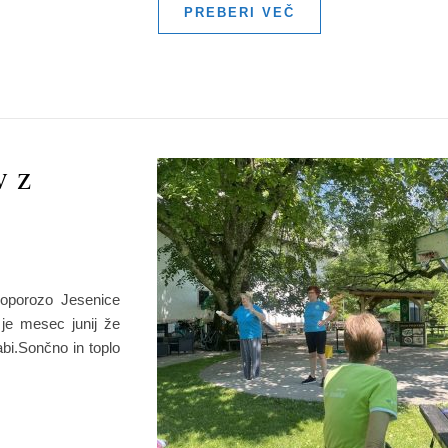
PREBERI VEČ
v z
eoporozo Jesenice
j je mesec junij že
bi.Sončno in toplo