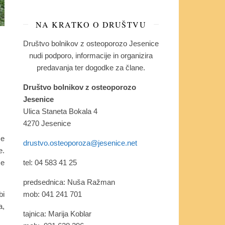
NA KRATKO O DRUŠTVU
Društvo bolnikov z osteoporozo Jesenice
:
nudi podporo, informacije in organizira
predavanja ter dogodke za člane.
Društvo bolnikov z osteoporozo
Jesenice
Ulica Staneta Bokala 4
4270 Jesenice
ce
drustvo.osteoporoza@jesenice.net
e.
tel: 04 583 41 25
že
predsednica: Nuša Ražman
mob: 041 241 701
bi
a,
tajnica: Marija Koblar