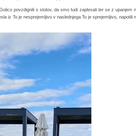
lico povzdignili s stolov, da smo tudi zaplesali ter se z upanjem 
a iz To je nesprejemljivo v naslednjega To je sprejemljivo, napotili 