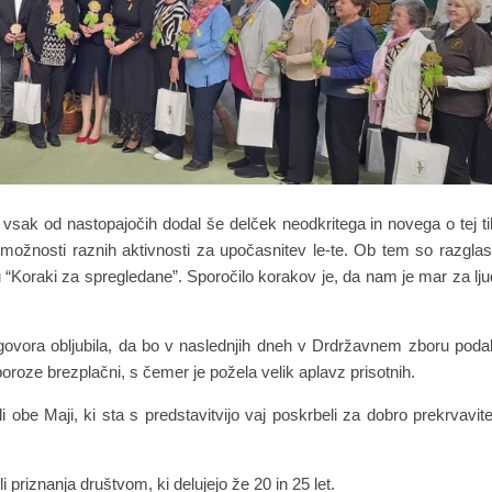
 vsak od nastopajočih dodal še delček neodkritega in novega o tej ti
n možnosti raznih aktivnosti za upočasnitev le-te. Ob tem so razglasi
u “Koraki za spregledane”. Sporočilo korakov je, da nam je mar za lju
ovora obljubila, da bo v naslednjih dneh v Drdržavnem zboru poda
poroze brezplačni, s čemer je požela velik aplavz prisotnih.
 obe Maji, ki sta s predstavitvijo vaj poskrbeli za dobro prekrvavit
 priznanja društvom, ki delujejo že 20 in 25 let.