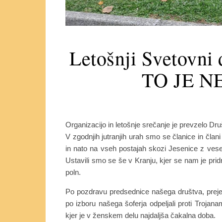
Letošnji Svetovni 
TO JE N
Organizacijo in letošnje srečanje je prevzelo D
V zgodnjih jutranjih urah smo se članice in čla
in nato na vseh postajah skozi Jesenice z vese
Ustavili smo se še v Kranju, kjer se nam je pridr
poln.
Po pozdravu predsednice našega društva, prejet
po izboru našega šoferja odpeljali proti Trojanam
kjer je v ženskem delu najdaljša čakalna doba.