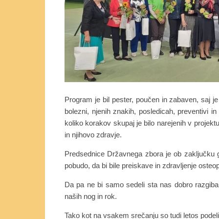
Program je bil pester, poučen in zabaven, saj je
bolezni, njenih znakih, posledicah, preventivi i
koliko korakov skupaj je bilo narejenih v projekt
in njihovo zdravje.
Predsednice Državnega zbora je ob zaključku g
pobudo, da bi bile preiskave in zdravljenje osteo
Da pa ne bi samo sedeli sta nas dobro razgibali
naših nog in rok.
Tako kot na vsakem srečanju so tudi letos podelili