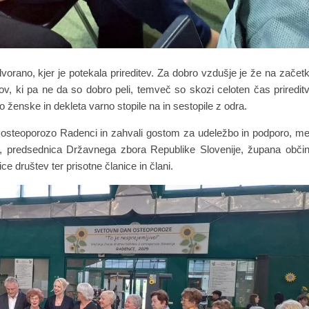
vorano, kjer je potekala prireditev. Za dobro vzdušje je že na začet
v, ki pa ne da so dobro peli, temveč so skozi celoten čas priredit
o ženske in dekleta varno stopile na in sestopile z odra.
steoporozo Radenci in zahvali gostom za udeležbo in podporo, m
č, predsednica Državnega zbora Republike Slovenije, župana obči
 društev ter prisotne članice in člani.