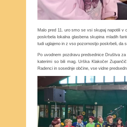
Malo pred 11. uro smo se vsi skupaj napotili v d
poskrbela lokalna glasbena skupina mladih fanto
tudi uglajeno in z vso pozornostjo poskrbeli, da s
Po uvodnem pozdravu predsednice Društva za o
katerimi so bili mag. Urška Klakočer Zupanči
Radenci in sosednje občine, vse vidne predsednice