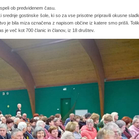
rispeli ob predvidenem času.
ki srednje gostinske šole, ki so za vse prisotne pripravili okusne slad
tvo je bila miza označena z napisom občine iz katere smo prišli. Toli
 je več kot 700 članic in članov, iz 18 društev.