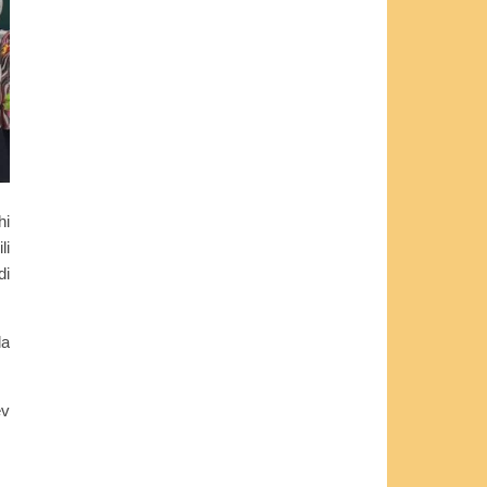
hi
li
di
la
ev