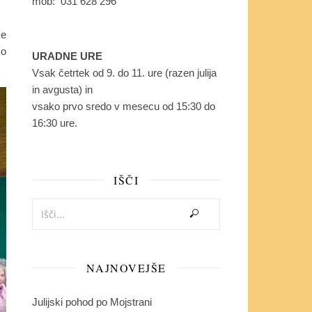
mob: 031 628 296
ke
ko
URADNE URE
Vsak četrtek od 9. do 11. ure (razen julija
in avgusta) in
vsako prvo sredo v mesecu od 15:30 do
16:30 ure.
IŠČI
NAJNOVEJŠE
Julijski pohod po Mojstrani