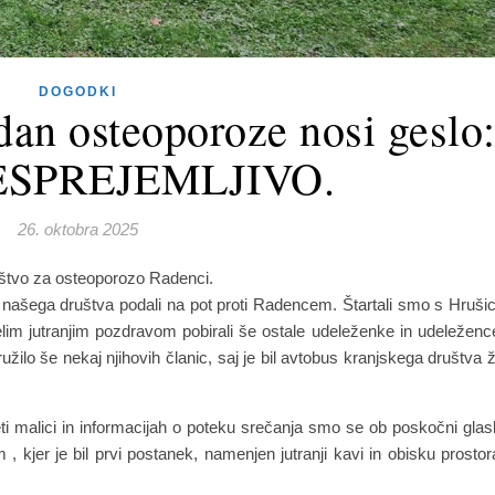
DOGODKI
dan osteoporoze nosi geslo
ESPREJEMLJIVO.
26. oktobra 2025
ruštvo za osteoporozo Radenci.
ni našega društva podali na pot proti Radencem. Štartali smo s Hruši
lim jutranjim pozdravom pobirali še ostale udeleženke in udeleženc
užilo še nekaj njihovih članic, saj je bil avtobus kranjskega društva 
i malici in informacijah o poteku srečanja smo se ob poskočni glas
 , kjer je bil prvi postanek, namenjen jutranji kavi in obisku prostor