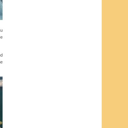
ku
ve
ed
ne