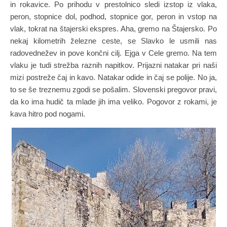
in rokavice. Po prihodu v prestolnico sledi izstop iz vlaka,
peron, stopnice dol, podhod, stopnice gor, peron in vstop na
vlak, tokrat na štajerski ekspres. Aha, gremo na Štajersko. Po
nekaj kilometrih železne ceste, se Slavko le usmili nas
radovednežev in pove končni cilj. Ejga v Cele gremo. Na tem
vlaku je tudi strežba raznih napitkov. Prijazni natakar pri naši
mizi postreže čaj in kavo. Natakar odide in čaj se polije. No ja,
to se še treznemu zgodi se pošalim. Slovenski pregovor pravi,
da ko ima hudič ta mlade jih ima veliko. Pogovor z rokami, je
kava hitro pod nogami.