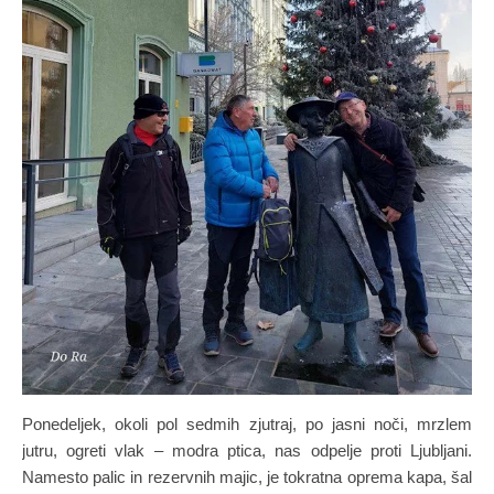
Ponedeljek, okoli pol sedmih zjutraj, po jasni noči, mrzlem
jutru, ogreti vlak – modra ptica, nas odpelje proti Ljubljani.
Namesto palic in rezervnih majic, je tokratna oprema kapa, šal