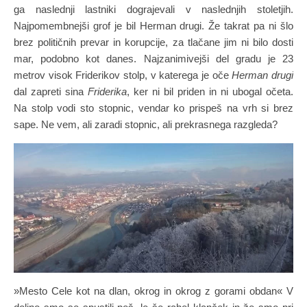
ga naslednji lastniki dograjevali v naslednjih stoletjih.
Najpomembnejši grof je bil Herman drugi. Že takrat pa ni šlo
brez političnih prevar in korupcije, za tlačane jim ni bilo dosti
mar, podobno kot danes. Najzanimivejši del gradu je 23
metrov visok Friderikov stolp, v katerega je oče
Herman drugi
dal zapreti sina
Friderika
, ker ni bil priden in ni ubogal očeta.
Na stolp vodi sto stopnic, vendar ko prispeš na vrh si brez
sape. Ne vem, ali zaradi stopnic, ali prekrasnega razgleda?
»Mesto Cele kot na dlan, okrog in okrog z gorami obdan« V