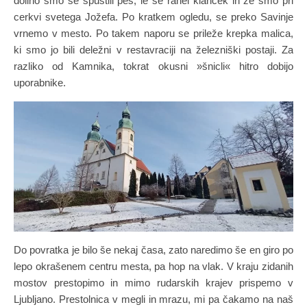
dolino smo se spustili peš, le še rahel klanček in že smo pri
cerkvi svetega Jožefa. Po kratkem ogledu, se preko Savinje
vrnemo v mesto. Po takem naporu se prileže krepka malica,
ki smo jo bili deležni v restavraciji na železniški postaji. Za
razliko od Kamnika, tokrat okusni »šnicli« hitro dobijo
uporabnike.
Do povratka je bilo še nekaj časa, zato naredimo še en giro po
lepo okrašenem centru mesta, pa hop na vlak. V kraju zidanih
mostov prestopimo in mimo rudarskih krajev prispemo v
Ljubljano. Prestolnica v megli in mrazu, mi pa čakamo na naš