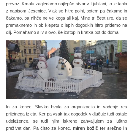
prevoz. Kmalu zagledamo najlepšo stvar v Ljubljani, to je tabla
z napisom Jesenice. Vlak se hitro polni, potem pa čakamo in
čakamo, pa nihče ne ve koga ali kaj. Mine tri četrt ure, da se
premaknemo in ob klepetu o lepih dogodkih hitro pridemo na
cilj. Pomahamo si v slovo, še izstop in kratka pot do doma.
In za konec. Slavko hvala za organizacijo in vodenje res
prijetnega izleta. Ker pa vsak tak dogodek vključuje tudi ostale
udeležence, se tudi njim iskreno zahvaljujem za luštno
preživet dan. Pa čisto za konec,
miren božič ter srečno in