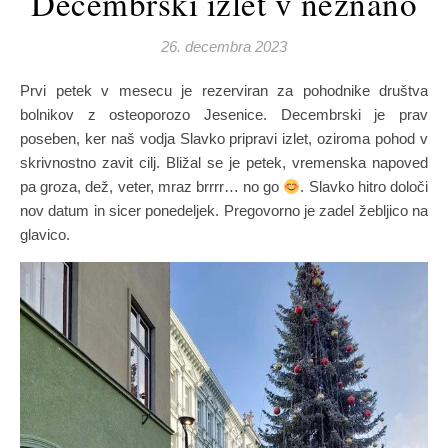
Decembrski izlet v neznano
26. decembra 2023
Prvi petek v mesecu je rezerviran za pohodnike društva
bolnikov z osteoporozo Jesenice. Decembrski je prav
poseben, ker naš vodja Slavko pripravi izlet, oziroma pohod v
skrivnostno zavit cilj. Bližal se je petek, vremenska napoved
pa groza, dež, veter, mraz brrrr… no go
. Slavko hitro določi
nov datum in sicer ponedeljek. Pregovorno je zadel žebljico na
glavico.